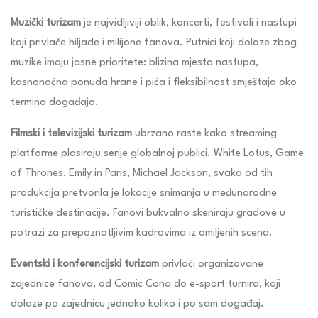
Muzički turizam
je najvidljiviji oblik, koncerti, festivali i nastupi
koji privlače hiljade i milijone fanova. Putnici koji dolaze zbog
muzike imaju jasne prioritete: blizina mjesta nastupa,
kasnonoćna ponuda hrane i pića i fleksibilnost smještaja oko
termina događaja.
Filmski i televizijski turizam
ubrzano raste kako streaming
platforme plasiraju serije globalnoj publici. White Lotus, Game
of Thrones, Emily in Paris, Michael Jackson, svaka od tih
produkcija pretvorila je lokacije snimanja u međunarodne
turističke destinacije. Fanovi bukvalno skeniraju gradove u
potrazi za prepoznatljivim kadrovima iz omiljenih scena.
Eventski i konferencijski turizam
privlači organizovane
zajednice fanova, od Comic Cona do e-sport turnira, koji
dolaze po zajednicu jednako koliko i po sam događaj.