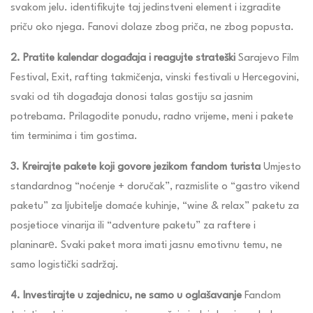
svakom jelu. identifikujte taj jedinstveni element i izgradite
priču oko njega. Fanovi dolaze zbog priča, ne zbog popusta.
2. Pratite kalendar događaja i reagujte strateški
Sarajevo Film
Festival, Exit, rafting takmičenja, vinski festivali u Hercegovini,
svaki od tih događaja donosi talas gostiju sa jasnim
potrebama. Prilagodite ponudu, radno vrijeme, meni i pakete
tim terminima i tim gostima.
3. Kreirajte pakete koji govore jezikom fandom turista
Umjesto
standardnog “noćenje + doručak”, razmislite o “gastro vikend
paketu” za ljubitelje domaće kuhinje, “wine & relax” paketu za
posjetioce vinarija ili “adventure paketu” za raftere i
planinarе. Svaki paket mora imati jasnu emotivnu temu, ne
samo logistički sadržaj.
4. Investirajte u zajednicu, ne samo u oglašavanje
Fandom