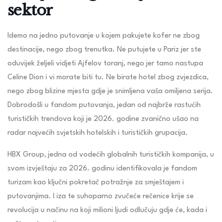
sektor
Idemo na jedno putovanje u kojem pakujete kofer ne zbog
destinacije, nego zbog trenutka. Ne putujete u Pariz jer ste
oduvijek željeli vidjeti Ajfelov toranj, nego jer tamo nastupa
Celine Dion i vi morate biti tu. Ne birate hotel zbog zvjezdica,
nego zbog blizine mjesta gdje je snimljena vaša omiljena serija.
Dobrodošli u fandom putovanja, jedan od najbrže rastućih
turističkih trendova koji je 2026. godine zvanično ušao na
radar najvećih svjetskih hotelskih i turističkih grupacija.
HBX Group, jedna od vodećih globalnih turističkih kompanija, u
svom izvještaju za 2026. godinu identifikovala je fandom
turizam kao ključni pokretač potražnje za smještajem i
putovanjima. I iza te suhoparno zvučeće rečenice krije se
revolucija u načinu na koji milioni ljudi odlučuju gdje će, kada i