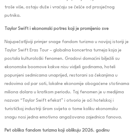
troše više, ostaju duže i vraćaju se češće od prosječnog
putnika.
Taylor Swift i ekonomski potres koji je promijenio sve
Najupečatljiviji primjer snage fandom turizma u novijoj istoriji je
Taylor Swift Eras Tour – globalna koncertna turneja koja je
postala kulturološki fenomen. Gradovi domaćini bilježili su
ekonomske boomove kakve nisu vidjeli godinama, hoteli
popunjeni sedmicama unaprijed, restorani sa čekanjima u
redovima od par sati, lokalne ekonomije obogaćene stotinama
miliona dolara u kratkom periodu. Taj fenomen je u medijima
nazvan “Taylor Swift efekat” i otvorio je oči hotelskoj i
turističkoj industriji širom svijeta o tome koliku ekonomsku
snagu nosi jedna emotivno angažovana zajednica fanova.
Pet oblika fandom turizma koji oblikuju 2026. godinu