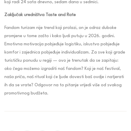
koji radi 24 sata dnevno, sedam dana u sedmici.
Zaključak uredništva Taste and Rate
Fandom turizam nije trend koji prolazi, on je odraz duboke
promjene u tome zašto i kako ljudi putuju u 2026. godini.
Emotivna motivacija pobjeđuje logistiku, iskustvo pobjeđuje
komfor i zajednica pobjeđuje individualizam. Za sve koji grade
turističku ponudu u regiji — ovo je trenutak da se zapitaju:
oko čega možemo izgraditi naš fandom? Koji je naš festival,
naša priča, naš ritual koji će ljude dovesti baš ovdje i natjerati
ih da se vrate? Odgovor na to pitanje vrijedi više od svakog
promotivnog budžeta.