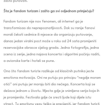
zašto putovati.
Šta je fandom turizam i zašto ga svi odjednom primjećuju?
Fandom turizam nije nov fenomen, ali internet ga je
transformisao do neprepoznatljivosti. Dok su ranije fanovi
morali čekati sedmice ili mjesece da organizuju putovanje,
danas jedan viralni post može u roku od 24 sata promijeniti
rezervacijske obrasce cijelog grada. Jedna fotografija, jedna
scena iz serije, jedna najava koncerta i algoritmi počinju raditi,
a avionske karte i hoteli se pune.
Ono što fandom turiste razlikuje od klasičnih putnika jeste
emotivna motivacija. Oni ne putuju po principu “negdje moram
otići” oni putuju jer moraju biti dio nečega. Koncerta koji se
dešava jednom u životu. Mjesta gdje je snimljena serija koja ih
je promijenila. Festivala gdje će sresti ljude koji dijele istu
strast. Tu emotivnu vezu teško je precijeniti, jer fandom turisti