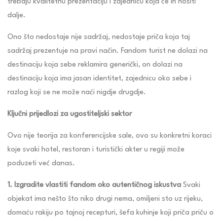
trebaju kvalitetnu prezentaciju i zajednicu koja će ih nositi
dalje.
Ono što nedostaje nije sadržaj, nedostaje priča koja taj
sadržaj prezentuje na pravi način. Fandom turist ne dolazi na
destinaciju koja sebe reklamira generički, on dolazi na
destinaciju koja ima jasan identitet, zajednicu oko sebe i
razlog koji se ne može naći nigdje drugdje.
Ključni prijedlozi za ugostiteljski sektor
Ovo nije teorija za konferencijske sale, ovo su konkretni koraci
koje svaki hotel, restoran i turistički akter u regiji može
poduzeti već danas.
1. Izgradite vlastiti fandom oko autentičnog iskustva
Svaki
objekat ima nešto što niko drugi nema, omiljeni sto uz rijeku,
domaću rakiju po tajnoj recepturi, šefa kuhinje koji priča priču o