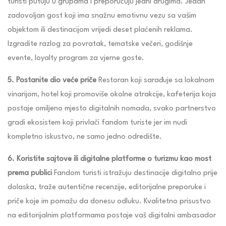
turisti putuju u grupama i preporučuju jedni drugima. Jedan
zadovoljan gost koji ima snažnu emotivnu vezu sa vašim
objektom ili destinacijom vrijedi deset plaćenih reklama.
Izgradite razlog za povratak, tematske večeri, godišnje
evente, loyalty program za vjerne goste.
5. Postanite dio veće priče
Restoran koji sarađuje sa lokalnom
vinarijom, hotel koji promoviše okolne atrakcije, kafeterija koja
postaje omiljeno mjesto digitalnih nomada, svako partnerstvo
gradi ekosistem koji privlači fandom turiste jer im nudi
kompletno iskustvo, ne samo jedno odredište.
6. Koristite sajtove ili digitalne platforme o turizmu kao most
prema publici
Fandom turisti istražuju destinacije digitalno prije
dolaska, traže autentične recenzije, editorijalne preporuke i
priče koje im pomažu da donesu odluku. Kvalitetno prisustvo
na editorijalnim platformama postaje vaš digitalni ambasador