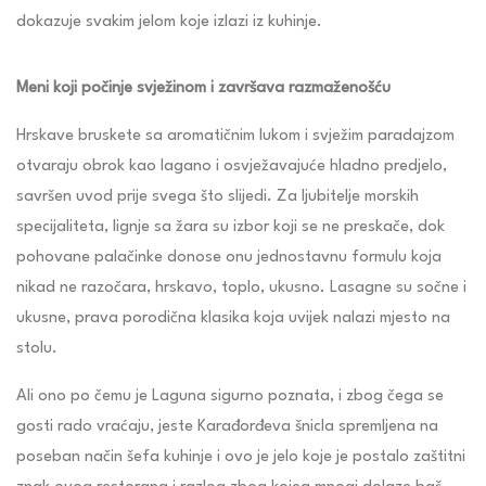
dokazuje svakim jelom koje izlazi iz kuhinje.
Meni koji počinje svježinom i završava razmaženošću
Hrskave bruskete sa aromatičnim lukom i svježim paradajzom
otvaraju obrok kao lagano i osvježavajuće hladno predjelo,
savršen uvod prije svega što slijedi. Za ljubitelje morskih
specijaliteta, lignje sa žara su izbor koji se ne preskače, dok
pohovane palačinke donose onu jednostavnu formulu koja
nikad ne razočara, hrskavo, toplo, ukusno. Lasagne su sočne i
ukusne, prava porodična klasika koja uvijek nalazi mjesto na
stolu.
Ali ono po čemu je Laguna sigurno poznata, i zbog čega se
gosti rado vraćaju, jeste Karađorđeva šnicla spremljena na
poseban način šefa kuhinje i ovo je jelo koje je postalo zaštitni