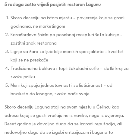
5 razloga zašto vrijedi posjetiti restoran Lagunu
Skoro deceniju na istom mjestu – povjerenje koje se gradi
godinama, ne marketingom
Karađorđeva šnicla po posebnoj recepturi šefa kuhinje –
zaštitni znak restorana
Lignje sa žara za ljubitelje morskih specijaliteta – kvalitet
koji se ne preskače
Tradicionalna baklava i topli čokoladni sufle – slatki kraj za
svaku priliku
Meni koji spaja jednostavnost i sofisticiranost – od
brusketa do lasagne, svako nađe svoje
Skoro deceniju Laguna stoji na svom mjestu u Čelincu kao
adresa kojoj se gosti vraćaju ne iz navike, nego iz uvjerenja.
Deset godina je dovoljno dugo da se izgradi reputacija, ali
nedovoljno dugo da se izgubi entuzijazam i Laguna to