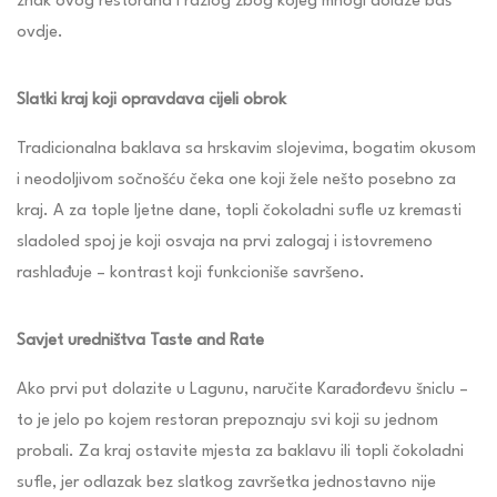
znak ovog restorana i razlog zbog kojeg mnogi dolaze baš
ovdje.
Slatki kraj koji opravdava cijeli obrok
Tradicionalna baklava sa hrskavim slojevima, bogatim okusom
i neodoljivom sočnošću čeka one koji žele nešto posebno za
kraj. A za tople ljetne dane, topli čokoladni sufle uz kremasti
sladoled spoj je koji osvaja na prvi zalogaj i istovremeno
rashlađuje – kontrast koji funkcioniše savršeno.
Savjet uredništva Taste and Rate
Ako prvi put dolazite u Lagunu, naručite Karađorđevu šniclu –
to je jelo po kojem restoran prepoznaju svi koji su jednom
probali. Za kraj ostavite mjesta za baklavu ili topli čokoladni
sufle, jer odlazak bez slatkog završetka jednostavno nije