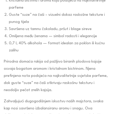
Kristalna bistrina i aroma koja podsjeća na najkvalitetnije
parfeme
Guste “suze” na čaši – vizuelni dokaz raskošne teksture i
punog tijela
Savršena uz tamnu čokoladu, pršut i blage sireve
Omiljena među ženama — simbol radosti i elegancije
0,7 l, 40% alkohola — format idealan za poklon ili kućnu
zalihu
Prirodna domaća rakija od pažljivo biranih plodova kajsije
osvaja bogatom aromom i kristalnom bistrinom. Njena
prefinjena nota podsjeća na najkvalitetnije svjetske parfeme,
dok guste “suze” na čaši otkrivaju raskošnu teksturu i
neodoljiv pečat zrelih kajsija.
Zahvaljujući dugogodišnjem iskustvu naših majstora, svaka
kap nosi savršeno izbalansiranu aromu i snagu. Ova