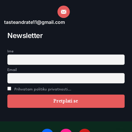
tasteandrate11@gmail.com
Newsletter
Ime
Email
Prihvatam politiku privatnosti...