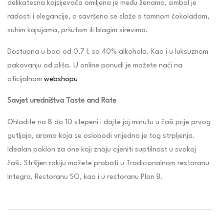
delikatesna kajsijevača omiljena je među ženama, simbol je
radosti i elegancije, a savršeno se slaže s tamnom čokoladom,
suhim kajsijama, pršutom ili blagim sirevima.
Dostupna u boci od 0,7 l, sa 40% alkohola. Kao i u luksuznom
pakovanju od pliša. U online ponudi je možete naći na
oficijalnom
webshopu
Savjet uredništva Taste and Rate
Ohladite na 8 do 10 stepeni i dajte joj minutu u čaši prije prvog
gutljaja, aroma koja se oslobodi vrijedna je tog strpljenja.
Idealan poklon za one koji znaju cijeniti suptilnost u svakoj
čaši. Stršljen rakiju možete probati u Tradicionalnom restoranu
Integra, Restoranu SO, kao i u restoranu Plan B.