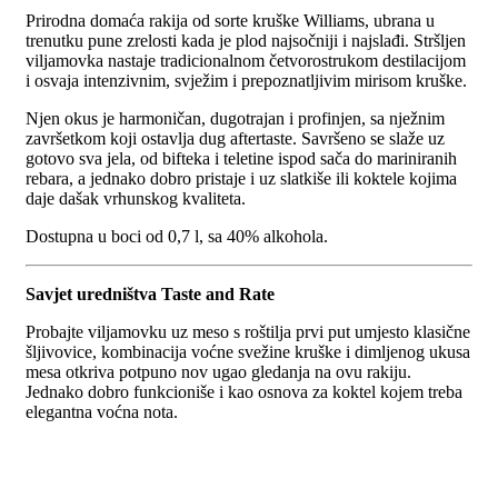
Prirodna domaća rakija od sorte kruške Williams, ubrana u
trenutku pune zrelosti kada je plod najsočniji i najslađi. Stršljen
viljamovka nastaje tradicionalnom četvorostrukom destilacijom
i osvaja intenzivnim, svježim i prepoznatljivim mirisom kruške.
Njen okus je harmoničan, dugotrajan i profinjen, sa nježnim
završetkom koji ostavlja dug aftertaste. Savršeno se slaže uz
gotovo sva jela, od bifteka i teletine ispod sača do mariniranih
rebara, a jednako dobro pristaje i uz slatkiše ili koktele kojima
daje dašak vrhunskog kvaliteta.
Dostupna u boci od 0,7 l, sa 40% alkohola.
Savjet uredništva Taste and Rate
Probajte viljamovku uz meso s roštilja prvi put umjesto klasične
šljivovice, kombinacija voćne svežine kruške i dimljenog ukusa
mesa otkriva potpuno nov ugao gledanja na ovu rakiju.
Jednako dobro funkcioniše i kao osnova za koktel kojem treba
elegantna voćna nota.