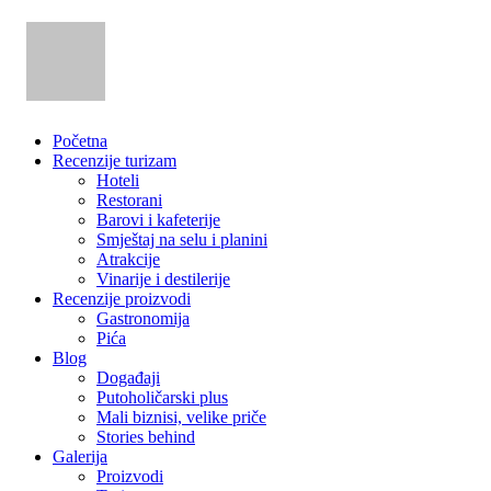
Početna
Recenzije turizam
Hoteli
Restorani
Barovi i kafeterije
Smještaj na selu i planini
Atrakcije
Vinarije i destilerije
Recenzije proizvodi
Gastronomija
Pića
Blog
Događaji
Putoholičarski plus
Mali biznisi, velike priče
Stories behind
Galerija
Proizvodi