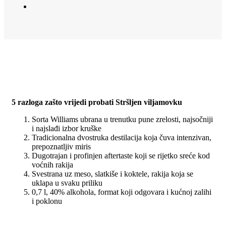
5 razloga zašto vrijedi probati Stršljen viljamovku
Sorta Williams ubrana u trenutku pune zrelosti, najsočniji
i najslađi izbor kruške
Tradicionalna dvostruka destilacija koja čuva intenzivan,
prepoznatljiv miris
Dugotrajan i profinjen aftertaste koji se rijetko sreće kod
voćnih rakija
Svestrana uz meso, slatkiše i koktele, rakija koja se
uklapa u svaku priliku
0,7 l, 40% alkohola, format koji odgovara i kućnoj zalihi
i poklonu