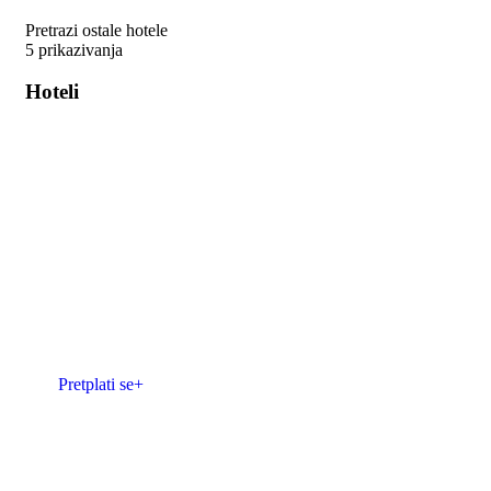
Pretrazi ostale hotele
5 prikazivanja
Hoteli
Pretplati se na
nase Novosti!
Nemojte propustit nove hotele,
restorane u regiji. Budite medju
prvima koji bi iskoristili popust.
Pretplati se+