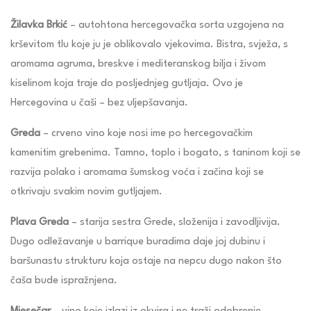
Žilavka Brkić
– autohtona hercegovačka sorta uzgojena na
krševitom tlu koje ju je oblikovalo vjekovima. Bistra, svježa, s
aromama agruma, breskve i mediteranskog bilja i živom
kiselinom koja traje do posljednjeg gutljaja. Ovo je
Hercegovina u čaši – bez uljepšavanja.
Greda
– crveno vino koje nosi ime po hercegovačkim
kamenitim grebenima. Tamno, toplo i bogato, s taninom koji se
razvija polako i aromama šumskog voća i začina koji se
otkrivaju svakim novim gutljajem.
Plava Greda
– starija sestra Grede, složenija i zavodljivija.
Dugo odležavanje u barrique buradima daje joj dubinu i
baršunastu strukturu koja ostaje na nepcu dugo nakon što
čaša bude ispražnjena.