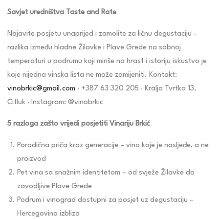
Savjet uredništva Taste and Rate
Najavite posjetu unaprijed i zamolite za ličnu degustaciju –
razlika između hladne Žilavke i Plave Grede na sobnoj
temperaturi u podrumu koji miriše na hrast i istoriju iskustvo je
koje nijedna vinska lista ne može zamijeniti. Kontakt:
vinobrkic@gmail.com
· +387 63 320 205 · Kralja Tvrtka 13,
Čitluk · Instagram: @vinobrkic
5 razloga zašto vrijedi posjetiti Vinariju Brkić
Porodična priča kroz generacije – vino koje je nasljeđe, a ne
proizvod
Pet vina sa snažnim identitetom – od svježe Žilavke do
zavodljive Plave Grede
Podrum i vinograd dostupni za posjet uz degustaciju –
Hercegovina izbliza