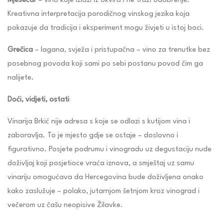
Mjesečar
– vino koje izlazi iz okvira i ne traži odobrenje.
Kreativna interpretacija porodičnog vinskog jezika koja
pokazuje da tradicija i eksperiment mogu živjeti u istoj boci.
Grečica
– lagana, svježa i pristupačna – vino za trenutke bez
posebnog povoda koji sami po sebi postanu povod čim ga
nalijete.
Doći, vidjeti, ostati
Vinarija Brkić nije adresa s koje se odlazi s kutijom vina i
zaboravlja. To je mjesto gdje se ostaje – doslovno i
figurativno. Posjete podrumu i vinogradu uz degustaciju nude
doživljaj koji posjetioce vraća iznova, a smještaj uz samu
vinariju omogućava da Hercegovina bude doživljena onako
kako zaslužuje – polako, jutarnjom šetnjom kroz vinograd i
večerom uz čašu neopisive Žilavke.