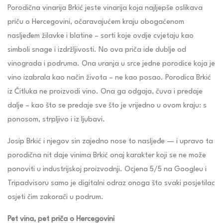
Porodična vinarija Brkić jeste vinarija koja najljepše oslikava
priču o Hercegovini, očaravajućem kraju obogaćenom
nasljeđem žilavke i blatine – sorti koje ovdje cvjetaju kao
simboli snage i izdržljivosti. No ova priča ide dublje od
vinograda i podruma. Ona uranja u srce jedne porodice koja je
vino izabrala kao način života – ne kao posao. Porodica Brkić
iz Čitluka ne proizvodi vino. Ona ga odgaja, čuva i predaje
dalje – kao što se predaje sve što je vrijedno u ovom kraju: s
ponosom, strpljivo i iz ljubavi.
Josip Brkić i njegov sin zajedno nose to nasljeđe — i upravo ta
porodična nit daje vinima Brkić onaj karakter koji se ne može
ponoviti u industrijskoj proizvodnji. Ocjena 5/5 na Googleu i
Tripadvisoru samo je digitalni odraz onoga što svaki posjetilac
osjeti čim zakorači u podrum.
Pet vina, pet priča o Hercegovini