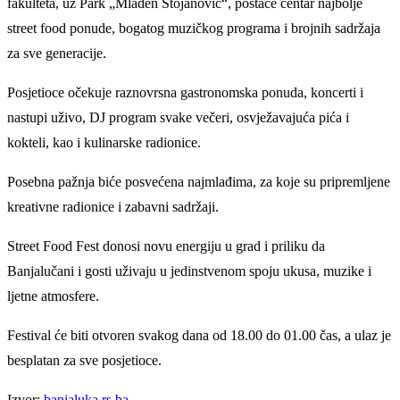
fakulteta, uz Park „Mladen Stojanović“, postaće centar najbolje
street food ponude, bogatog muzičkog programa i brojnih sadržaja
za sve generacije.
Posjetioce očekuje raznovrsna gastronomska ponuda, koncerti i
nastupi uživo, DJ program svake večeri, osvježavajuća pića i
kokteli, kao i kulinarske radionice.
Posebna pažnja biće posvećena najmlađima, za koje su pripremljene
kreativne radionice i zabavni sadržaji.
Street Food Fest donosi novu energiju u grad i priliku da
Banjalučani i gosti uživaju u jedinstvenom spoju ukusa, muzike i
ljetne atmosfere.
Festival će biti otvoren svakog dana od 18.00 do 01.00 čas, a ulaz je
besplatan za sve posjetioce.
Izvor:
banjaluka.rs.ba