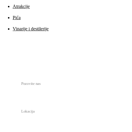
Atrakcije
Pića
Vinarije i destilerije
Kontakt
tasteandrate11@gmail.com
Pozovite nas
+ 387 (0)51 493 420
Lokacija
Kralja Petra I Karađorđevića 129