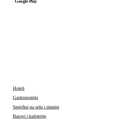
Google Play
Preuzmi na
App Store
Informacije
Hoteli
Gastronomija
Smještaj na selu i planini
Barovi i kafeterije