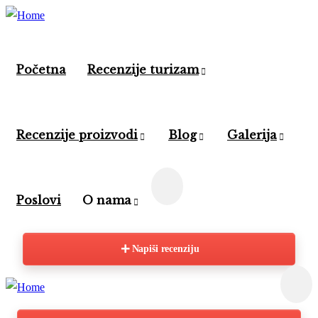
×
×
Početna
Recenzije turizam
Recenzije proizvodi
Blog
Galerija
Poslovi
O nama
Napiši recenziju