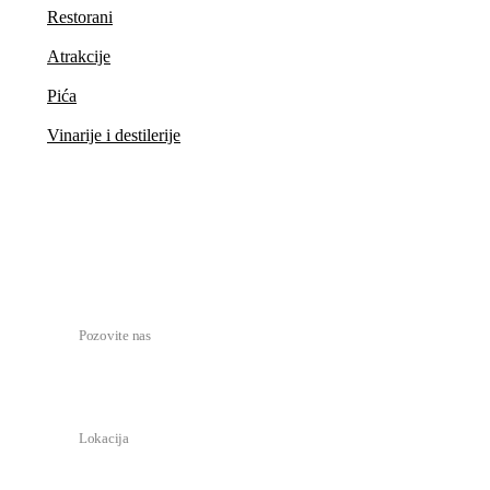
Restorani
Atrakcije
Pića
Vinarije i destilerije
Kontakt
tasteandrate11@gmail.com
Pozovite nas
+ 387 (0)51 493 420
Lokacija
Kralja Petra I Karađorđevića 129