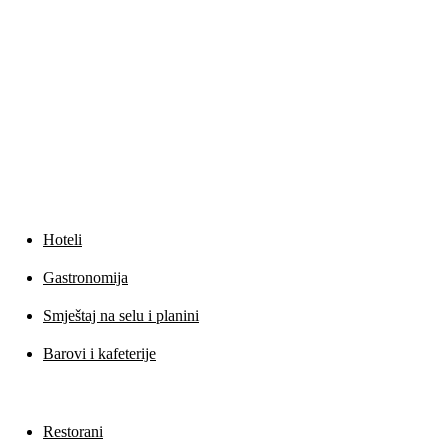
Preuzmi na
App Store
Informacije
Hoteli
Gastronomija
Smještaj na selu i planini
Barovi i kafeterije
Restorani