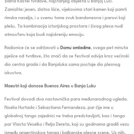
zidina Kastel tvrđave, najstarijeg objekta u Banjoj Luci.
Zamislite: jesen, zlatno lišće, vijekovima stari kamen koji pamti
rimska naselja, i u svemu tome zvuk bandoneona i parovi koji
plešu. Ta kombinacija istorijskog prostora i živog plesa nudi
atmosferu koja budi najiskreniju emociju.
Radionice će se održavati u
Domu omladine
, svega pet minuta
pješice od tvrđave, što znači da se festival odvija kroz većinski
dio centra grada i da Banjaluka sama postaje dio plesnog
iskustva.
Maestri koji donose Buenos Aires u Banja Luku
Festival dovodi dva nastavnička para međunarodnog ugleda.
Noelia Hurtado i Sebastiana Fernandeza, par čije ime u
globalnoj tango zajednici ne treba predstavljati, kao i tango
par Vlasta Veselko i Relja Dereta, koji su godinama gradili vezu
između argentinskog tanga i balkanske plesne scene. Uz njih,