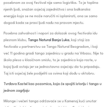
posebnom za ovaj festival nije samo logistika. To je toplina
njenih ljudi, snažan osjećaj zajedništva i ona balkanska
energija koja se ne može naručiti ni isplanirati, ona se samo
dogodi kada se pravi ljudi nađu na pravom mjestu.
Posebna zahvalnost i napori za dolazak ovog festivala idu
plesnom klubu,
Tango Natural Banja Luka
, koji stoji iza
festivala u partnerstvu sa Tango Natural Beogradom, i koji
već 11 godina gradi tango zajednicu u gradu na Vrbasu. Nije to
škola plesa u klasičnom smislu, to je zajednica koja raste, u
kojoj ljudi ostaju jer se jednostavno osjećaju da tu pripadaju.
Taj isti osjećaj žele podijeliti sa svima koji dođu u oktobru.
Tvrđava Kastel kao pozornica, koja će spojiti istoriju i tango u
jednom zagrljaju
Milonge i večeri tanga održavaće se u Kamenoj kući unutar