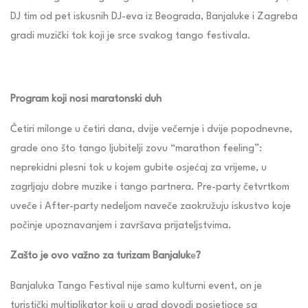
DJ tim od pet iskusnih DJ-eva iz Beograda, Banjaluke i Zagreba
gradi muzički tok koji je srce svakog tango festivala.
Program koji nosi maratonski duh
Četiri milonge u četiri dana, dvije večernje i dvije popodnevne,
grade ono što tango ljubitelji zovu “marathon feeling”:
neprekidni plesni tok u kojem gubite osjećaj za vrijeme, u
zagrljaju dobre muzike i tango partnera. Pre-party četvrtkom
uveče i After-party nedeljom naveče zaokružuju iskustvo koje
počinje upoznavanjem i završava prijateljstvima.
Zašto je ovo važno za turizam Banjaluk
e
?
Banjaluka Tango Festival nije samo kulturni event, on je
turistički multiplikator koji u grad dovodi posjetioce sa