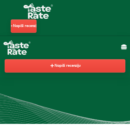
Napiši recenziju
Napiši recenziju