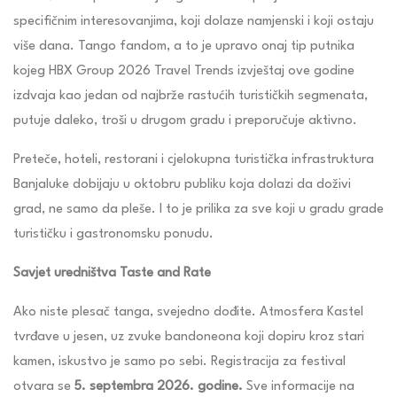
specifičnim interesovanjima, koji dolaze namjenski i koji ostaju
više dana. Tango fandom, a to je upravo onaj tip putnika
kojeg HBX Group 2026 Travel Trends izvještaj ove godine
izdvaja kao jedan od najbrže rastućih turističkih segmenata,
putuje daleko, troši u drugom gradu i preporučuje aktivno.
Preteče, hoteli, restorani i cjelokupna turistička infrastruktura
Banjaluke dobijaju u oktobru publiku koja dolazi da doživi
grad, ne samo da pleše. I to je prilika za sve koji u gradu grade
turističku i gastronomsku ponudu.
Savjet uredništva Taste and Rate
Ako niste plesač tanga, svejedno dođite. Atmosfera Kastel
tvrđave u jesen, uz zvuke bandoneona koji dopiru kroz stari
kamen, iskustvo je samo po sebi. Registracija za festival
otvara se
5. septembra 2026. godine.
Sve informacije na