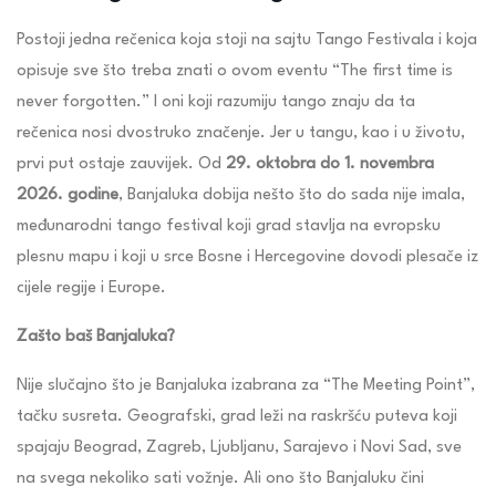
Postoji jedna rečenica koja stoji na sajtu Tango Festivala i koja
opisuje sve što treba znati o ovom eventu “The first time is
never forgotten.” I oni koji razumiju tango znaju da ta
rečenica nosi dvostruko značenje. Jer u tangu, kao i u životu,
prvi put ostaje zauvijek. Od
29. oktobra do 1. novembra
2026. godine
, Banjaluka dobija nešto što do sada nije imala,
međunarodni tango festival koji grad stavlja na evropsku
plesnu mapu i koji u srce Bosne i Hercegovine dovodi plesače iz
cijele regije i Europe.
Zašto baš Banjaluka?
Nije slučajno što je Banjaluka izabrana za “The Meeting Point”,
tačku susreta. Geografski, grad leži na raskršću puteva koji
spajaju Beograd, Zagreb, Ljubljanu, Sarajevo i Novi Sad, sve
na svega nekoliko sati vožnje. Ali ono što Banjaluku čini