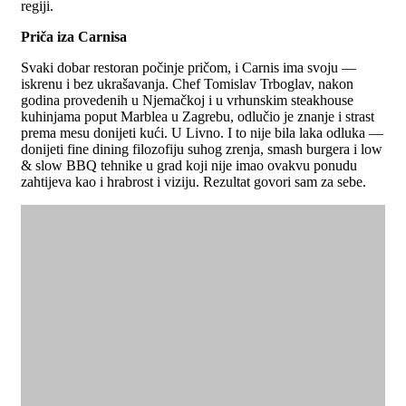
regiji.
Priča iza Carnisa
Svaki dobar restoran počinje pričom, i Carnis ima svoju —
iskrenu i bez ukrašavanja. Chef Tomislav Trboglav, nakon
godina provedenih u Njemačkoj i u vrhunskim steakhouse
kuhinjama poput Marblea u Zagrebu, odlučio je znanje i strast
prema mesu donijeti kući. U Livno. I to nije bila laka odluka —
donijeti fine dining filozofiju suhog zrenja, smash burgera i low
& slow BBQ tehnike u grad koji nije imao ovakvu ponudu
zahtijeva kao i hrabrost i viziju. Rezultat govori sam za sebe.