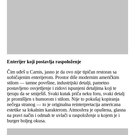
Enterijer koji postavlja raspoloženje
Čim uđeš u Carnis, jasno je da ovo nije tipičan restoran sa
uobičajenim enterijerom. Prostor diše modernim američkim
stilom — tamne površine, industrijski detalji, pametno
postavljeno osvjetljenje i zidovi ispunjeni detaljima koji te
tjeraju da se smiješiš. Svaki kutak priča neku foru, svaki detalj
je promišljen s humorom i stilom. Nije to pokušaj kopiranja
nečega stranog — to je originalna reinterpretacija americana
estetike sa lokalnim karakterom. Atmosfera je opuštena, glasna
na pravi način i odmah te uvlači u raspoloženje u kojem je i
burger boljeg okusa.