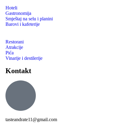
Hoteli
Gastronomija
Smještaj na selu i planini
Barovi i kafeterije
Restorani
Atrakcije
Pića
Vinarije i destilerije
Kontakt
tasteandrate11@gmail.com