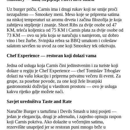
Uz burger priču, Carnis ima i drugi rukav koji ne smije proći
nezapaženo — Smookey meni. Meso koje se priprema satima
na niskoj temperaturi uz aromu drveta i začina filozofija je koja
zahtijeva strpljenje i znanje. Short Ribs za dvije osobe od 47
KM, teleća koljenica od 75 KM i Carnis plata za dvije osobe od
73 KM — ovo su jela koja se naručuju s namjerom, uz dobro
vino i bez žurbe. Svinjska rebra sa BBQ umakom i coleslaw
salatom savršen su uvod za one koji Smookey tek otkrivaju.
Chef Experience — restoran koji dolazi vama
Jedna od usluga koja Carnis čini jedinstvenim i za turiste koji
dolaze u regiju je Chef Experience — chef Tomislav Trboglav
dolazi na vašu lokaciju i priprema privatnu večeru ili event. Za
grupe, za posebne povode, za one koji žele livanjski
gastronomski doživljaj u vlastitom prostoru — ovo je usluga
kakvu rijetko gdje možete naći.
Savjet uredništva Taste and Rate
Naručite Burger s tartufima i Devils Smash u istoj posjeti —
jedan je elegancija, drugi je adrenalin, i zajedno opisuju raspon
koji Carnis pokriva. Ako dolazite u večernjim satima,
rezervišite unaprijed jer se restoran puni mnogo brže u