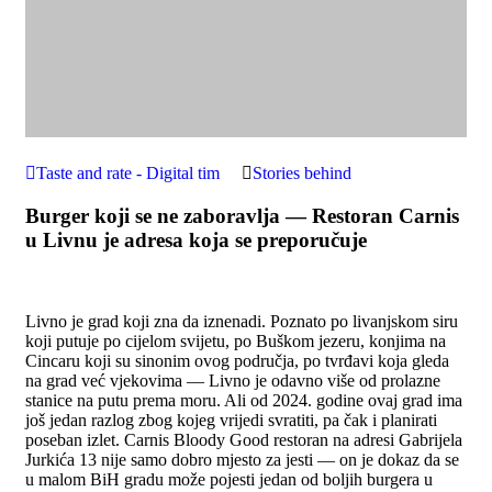
Taste and rate - Digital tim
Stories behind
Burger koji se ne zaboravlja — Restoran Carnis
u Livnu je adresa koja se preporučuje
Livno je grad koji zna da iznenadi. Poznato po livanjskom siru
koji putuje po cijelom svijetu, po Buškom jezeru, konjima na
Cincaru koji su sinonim ovog područja, po tvrđavi koja gleda
na grad već vjekovima — Livno je odavno više od prolazne
stanice na putu prema moru. Ali od 2024. godine ovaj grad ima
još jedan razlog zbog kojeg vrijedi svratiti, pa čak i planirati
poseban izlet. Carnis Bloody Good restoran na adresi Gabrijela
Jurkića 13 nije samo dobro mjesto za jesti — on je dokaz da se
u malom BiH gradu može pojesti jedan od boljih burgera u