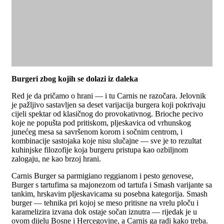
Burgeri zbog kojih se dolazi iz daleka
Red je da pričamo o hrani — i tu Carnis ne razočara. Jelovnik
je pažljivo sastavljen sa deset varijacija burgera koji pokrivaju
cijeli spektar od klasičnog do provokativnog. Brioche pecivo
koje ne popušta pod pritiskom, pljeskavica od vrhunskog
junećeg mesa sa savršenom korom i sočnim centrom, i
kombinacije sastojaka koje nisu slučajne — sve je to rezultat
kuhinjske filozofije koja burgeru pristupa kao ozbiljnom
zalogaju, ne kao brzoj hrani.
Carnis Burger sa parmigiano reggianom i pesto genovese,
Burger s tartufima sa majonezom od tartufa i Smash varijante sa
tankim, hrskavim pljeskavicama su posebna kategorija. Smash
burger — tehnika pri kojoj se meso pritisne na vrelu ploču i
karamelizira izvana dok ostaje sočan iznutra — rijedak je u
ovom dijelu Bosne i Hercegovine, a Carnis ga radi kako treba.