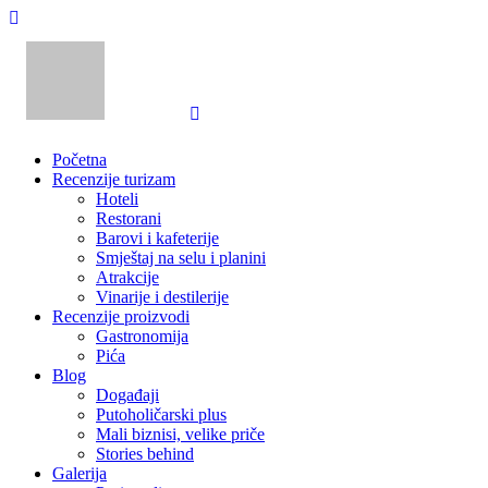
Početna
Recenzije turizam
Hoteli
Restorani
Barovi i kafeterije
Smještaj na selu i planini
Atrakcije
Vinarije i destilerije
Recenzije proizvodi
Gastronomija
Pića
Blog
Događaji
Putoholičarski plus
Mali biznisi, velike priče
Stories behind
Galerija