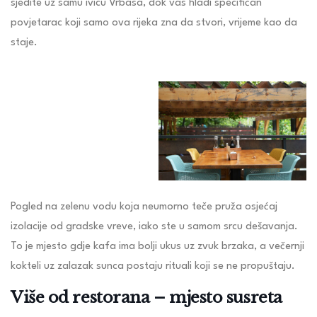
sjedite uz samu ivicu Vrbasa, dok vas hladi specifičan
povjetarac koji samo ova rijeka zna da stvori, vrijeme kao da
staje.
Pogled na zelenu vodu koja neumorno teče pruža osjećaj
izolacije od gradske vreve, iako ste u samom srcu dešavanja.
To je mjesto gdje kafa ima bolji ukus uz zvuk brzaka, a večernji
kokteli uz zalazak sunca postaju rituali koji se ne propuštaju.
Više od restorana – mjesto susreta