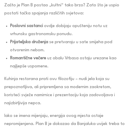
Zašto je Plan B postao „kultni“ tako brzo? Zato što je uspio
postati tačka spajanja različitih svjetova:
Poslovni sastanci
ovdje dobijaju opušteniju notu uz
vrhunsku gastronomsku ponudu.
Prijateljska druženja
se pretvaraju u sate smijeha pod
otvorenim nebom.
Romantične večere
uz obalu Vrbasa ostaju urezane kao
najljepše uspomene.
Kuhinja restorana prati ovu filozofiju – nudi jela koja su
prepoznatljiva, ali pripremljena sa modernim zaokretom,
koristeći svježe namirnice i prezentaciju koja zadovoljava i
najizbirljivija nepca.
Iako se imena mijenjaju, energija ovog mjesta ostaje
nepromijenjena. Plan B je dokazao da Banjaluka uvijek treba to