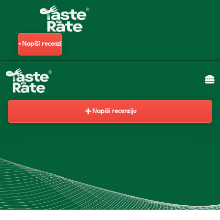
Napiši recenziju
Napiši recenziju